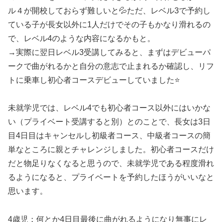
ル４が開校しておらず難しいと💦ただ、レベル3で予約し
ている子が長女以外に1人だけでその子もかなり滑れるの
で、レベル4のような内容になるかもと。
→実際に翌日レベル3受講してみると、まずはデビューパ
ークで曲がれるかと自分の意志で止まれるか確認し、リフ
トに乗車し初心者コースデビューしていました⭐
未就学児では、レベル4でも初心者コース以外にはいかな
い（プライベート受講すると別）とのことで、長女は3日
目4日目はキャンセルし初級者コース、中級者コースの簡
単なところに親とチャレンジしました。初心者コースだけ
だと物足りなくなると思うので、未就学児である程度滑れ
るようになると、プライベートを予約したほうがいいなと
思います。
4歳児：何とか4日目最後に曲がれるようになり無事にレ