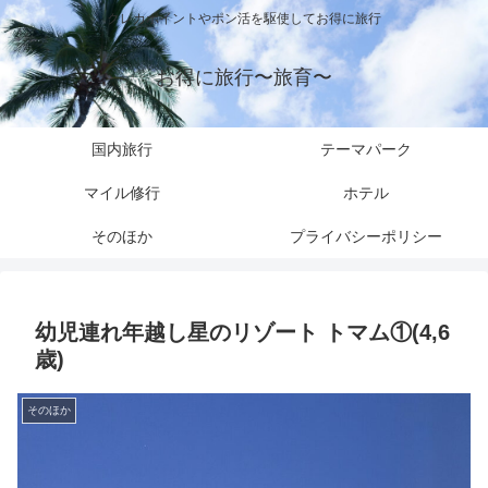
クレカポイントやポン活を駆使してお得に旅行
お得に旅行〜旅育〜
国内旅行
テーマパーク
マイル修行
ホテル
そのほか
プライバシーポリシー
幼児連れ年越し星のリゾート トマム①(4,6
歳)
そのほか