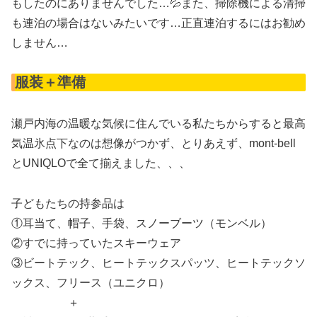
もしたのにありませんでした…💦また、掃除機による清掃
も連泊の場合はないみたいです…正直連泊するにはお勧め
しません…
服装＋準備
瀬戸内海の温暖な気候に住んでいる私たちからすると最高
気温氷点下なのは想像がつかず、とりあえず、mont-bell
とUNIQLOで全て揃えました、、、
子どもたちの持参品は
①耳当て、帽子、手袋、スノーブーツ（モンベル）
②すでに持っていたスキーウェア
③ビートテック、ヒートテックスパッツ、ヒートテックソ
ックス、フリース（ユニクロ）
＋