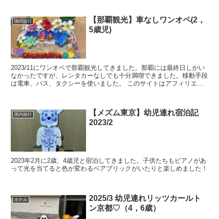
【那覇観光】車なしワンオペ(2，
国内旅行
5歳児)
2023/11にワンオペで那覇観光してきました。那覇には最終日しかい
なかったですが、レンタカーなしでも十分満喫できました。移動手段
は電車、バス、タクシーを使いました。 このサイトはアフィリエイ
ト広告（Amazonアソシエイト含む）を掲載して...
【メズム東京】幼児連れ宿泊記
国内旅行
2023/2
2023年2月に2歳、4歳児と宿泊してきました。子供たちもピアノがあ
って光を当てると色が変わるベアブリックがいたりと楽しめました！
2025/3 幼児連れリッツカールト
ホテル
ン京都♡（4，6歳）