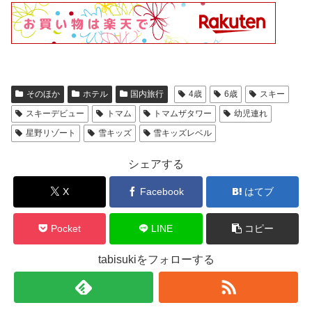
そのほか
ホテル
国内旅行
4歳
6歳
スキー
スキーデビュー
トマム
トマムザタワー
幼児連れ
星野リゾート
雪キッズ
雪キッズレベル
シェアする
X
Facebook
はてブ
Pocket
LINE
コピー
tabisukiをフォローする